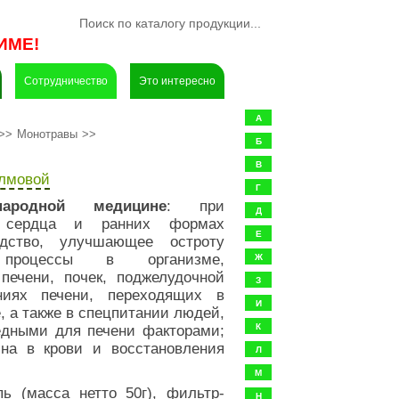
ИМЕ!
Сотрудничество
Это интересно
А
>>
Монотравы
>>
Б
В
олмовой
Г
ародной медицине
: при
Д
и сердца и ранних формах
Е
едство, улучшающее остроту
процессы в организме,
Ж
печени, почек, поджелудочной
З
ниях печени, переходящих в
И
, а также в спецпитании людей,
едными для печени факторами;
К
на в крови и восстановления
Л
М
ь (масса нетто 50г), фильтр-
Н