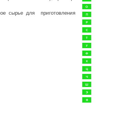
О
ое сырье для приготовления
П
Р
С
Т
У
Ф
Х
Ц
Ч
Ш
Э
Я