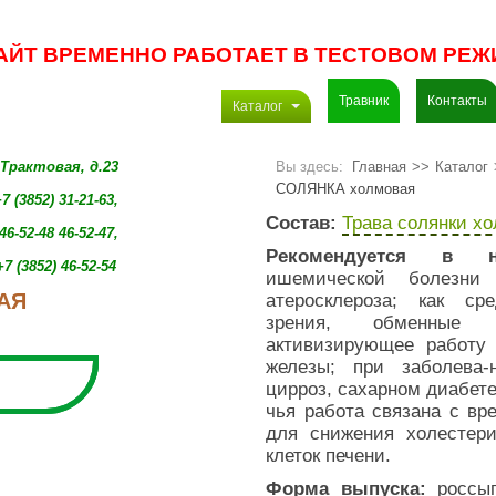
АЙТ ВРЕМЕННО РАБОТАЕТ В ТЕСТОВОМ РЕЖ
Травник
Контакты
Каталог
. Трактовая, д.23
Вы здесь:
Главная
>>
Каталог
СОЛЯНКА холмовая
7 (3852) 31-21-63,
Состав:
Трава солянки х
46-52-48 46-52-47,
Рекомендуется в н
+7 (3852)
46-52-54
ишемической болезн
АЯ
атеросклероза; как ср
зрения, обменные 
активизирующее работу 
железы; при заболева-
цирроз, сахарном диабете
чья работа связана с вр
для снижения холестери
клеток печени.
Форма выпуска:
россып