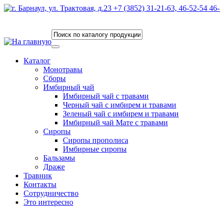
Каталог
Монотравы
Сборы
Имбирный чай
Имбирный чай с травами
Черный чай с имбирем и травами
Зеленый чай с имбирем и травами
Имбирный чай Мате с травами
Сиропы
Сиропы прополиса
Имбирные сиропы
Бальзамы
Драже
Травник
Контакты
Сотрудничество
Это интересно