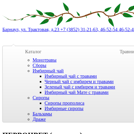
Барнаул, ул. Трактовая, д.23 +7 (3852) 31-21-63, 46-52-54 46-52-4
Каталог
Травн
Монотравы
Сборы
Имбирный чай
Имбирный чай с травами
Черный чай с имбирем и травами
Зеленый чай с имбирем и травами
Имбирный чай Мате с травами
Сиропы
Сиропы прополиса
Имбирные сиропы
Бальзамы
Драже