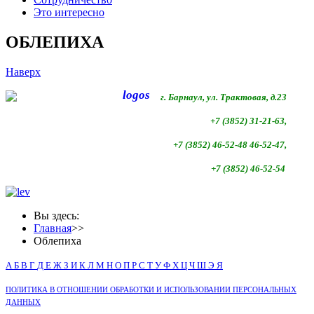
Это интересно
ОБЛЕПИХА
Наверх
г. Барнаул, ул. Трактовая, д.23
+7 (3852) 31-21-63,
+7 (3852)
46-52-48 46-52-47,
+7 (3852)
46-52-54
Вы здесь:
Главная
>>
Облепиха
А
Б
В
Г
Д
Е
Ж
З
И
К
Л
М
Н
О
П
Р
С
Т
У
Ф
Х
Ц
Ч
Ш
Э
Я
ПОЛИТИКА В ОТНОШЕНИИ ОБРАБОТКИ И ИСПОЛЬЗОВАНИИ ПЕРСОНАЛЬНЫХ
ДАННЫХ