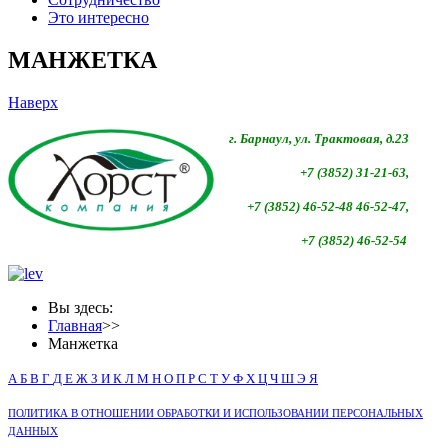
Это интересно
МАНЖЕТКА
Наверх
г. Барнаул, ул. Трактовая, д.23
+7 (3852) 31-21-63,
+7 (3852)
46-52-48 46-52-47,
+7 (3852)
46-52-54
Вы здесь:
Главная
>>
Манжетка
А
Б
В
Г
Д
Е
Ж
З
И
К
Л
М
Н
О
П
Р
С
Т
У
Ф
Х
Ц
Ч
Ш
Э
Я
ПОЛИТИКА В ОТНОШЕНИИ ОБРАБОТКИ И ИСПОЛЬЗОВАНИИ ПЕРСОНАЛЬНЫХ
ДАННЫХ