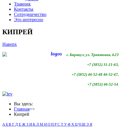
Травник
Контакты
Сотрудничество
Это интересно
КИПРЕЙ
Наверх
г. Барнаул, ул. Трактовая, д.23
+7 (3852) 31-21-63,
+7 (3852)
46-52-48 46-52-47,
+7 (3852)
46-52-54
Вы здесь:
Главная
>>
Кипрей
А
Б
В
Г
Д
Е
Ж
З
И
К
Л
М
Н
О
П
Р
С
Т
У
Ф
Х
Ц
Ч
Ш
Э
Я