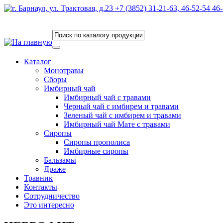
Каталог
Монотравы
Сборы
Имбирный чай
Имбирный чай с травами
Черный чай с имбирем и травами
Зеленый чай с имбирем и травами
Имбирный чай Мате с травами
Сиропы
Сиропы прополиса
Имбирные сиропы
Бальзамы
Драже
Травник
Контакты
Сотрудничество
Это интересно