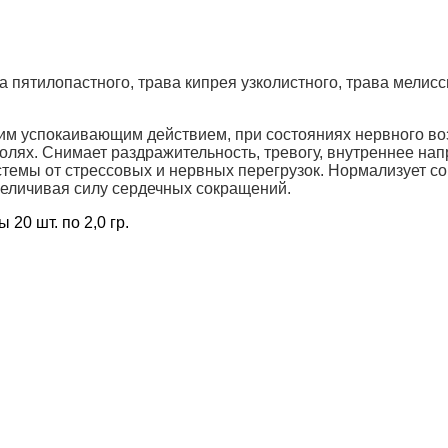
 пятилопастного, трава кипрея узколистного, трава мелис
ким успокаивающим действием, при состояниях нервного в
болях. Снимает раздражительность, тревогу, внутреннее н
темы от стрессовых и нервных перегрузок. Нормализует сон
величивая силу сердечных сокращений.
 20 шт. по 2,0 гр.