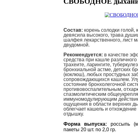
СВОБОДНОЕ дыхани
Состав:
корень солодки голой,
девясила высокого, трава души
шалфея лекарственного, лист м
двудомной.
Рекомендуется:
в качестве эф
средства при кашле различного
трахеите, ларингите, туберкулез
бронхиальной астме, детских б
(коклюш), любых простудных за
сопровождающихся кашлем. Ул
состояние бронхолегочной сист
противовоспалительным, отха
спазмолитическим общеукрепл
иммуномодулирующим дейст
ви
ощущения в области верхних ды
облегчает кашель и отхождение
отдышку.
Форма выпуска:
россыпь (ма
пакеты 20 шт. по 2,0 гр.