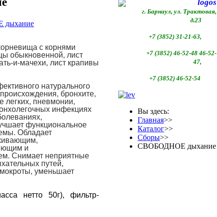
е
г. Барнаул, ул. Трактовая,
д.23
+7 (3852) 31-21-63,
 корневища с корнями
+7 (3852)
46-52-48 46-52-
цы обыкновенной, лист
47,
ать-и-мачехи, лист крапивы
+7 (3852)
46-52-54
фективного натурального
 происхождения, бронхите,
е легких, пневмонии,
ронхолегочных инфекциях
Вы здесь:
болеваниях,
Главная
>>
учшает функциональное
Каталог
>>
емы. Обладает
Сборы
>>
ркивающим,
СВОБОДНОЕ дыхание
яющим и
ем. Снимает неприятные
хательных путей,
 мокроты, уменьшает
сса нетто 50г), фильтр-