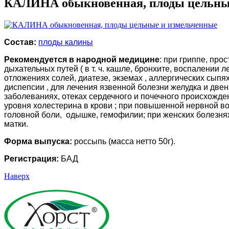
КАЛИНА обыкновенная, плоды цельны
Состав:
плоды калины
Рекомендуется в народной медицине
: при гриппе, про
дыхательных путей ( в т. ч. кашле, бронхите, воспалении л
отложениях солей, диатезе, экземах , аллергических сыпя
диспепсии , для лечения язвенной болезни желудка и двен
заболеваниях, отеках сердечного и почечного происхожден
уровня холестерина в крови ; при повышенной нервной во
головной боли, одышке, гемофилии; при женских болезня
матки.
Форма выпуска:
россыпь (масса нетто 50г).
Регистрация:
БАД
Наверх