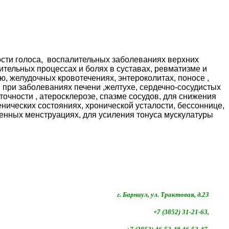
плости голоса, воспалительных заболеваниях верхних
алительных процессах и болях в суставах, ревматизме и
ю, желудочных кровотечениях, энтероколитах, поносе ,
 при заболеваниях печени ,желтухе, сердечно-сосудистых
очности , атеросклерозе, спазме сосудов, для снижения
нических состояниях, хронической усталости, бессоннице,
енных менструациях, для усиления тонуса мускулатуры
г. Барнаул, ул. Трактовая, д.23
+7 (3852) 31-21-63,