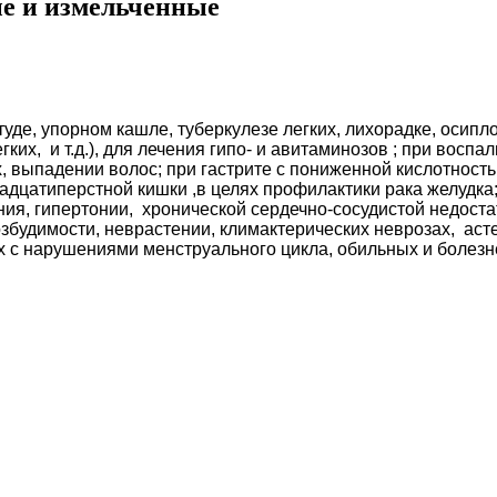
е и измельченные
студе, упорном кашле, туберкулезе легких, лихорадке, оси
егких, и т.д.), для лечения гипо- и авитаминозов ; при восп
х, выпадении волос; при гастрите с пониженной кислотность
адцатиперстной кишки ,в целях профилактики рака желудка;
ия, гипертонии, хронической сердечно-сосудистой недостат
збудимости, неврастении, климактерических неврозах, асте
х с нарушениями менструального цикла, обильных и болезн