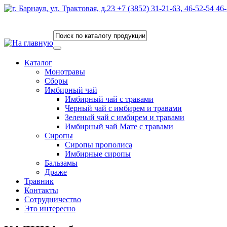
Каталог
Монотравы
Сборы
Имбирный чай
Имбирный чай с травами
Черный чай с имбирем и травами
Зеленый чай с имбирем и травами
Имбирный чай Мате с травами
Сиропы
Сиропы прополиса
Имбирные сиропы
Бальзамы
Драже
Травник
Контакты
Сотрудничество
Это интересно