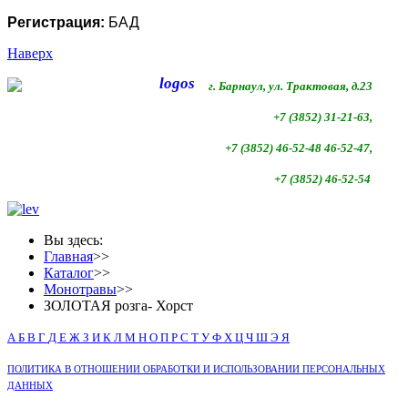
Регистрация:
БАД
Наверх
г. Барнаул, ул. Трактовая, д.23
+7 (3852) 31-21-63,
+7 (3852)
46-52-48 46-52-47,
+7 (3852)
46-52-54
Вы здесь:
Главная
>>
Каталог
>>
Монотравы
>>
ЗОЛОТАЯ розга- Хорст
А
Б
В
Г
Д
Е
Ж
З
И
К
Л
М
Н
О
П
Р
С
Т
У
Ф
Х
Ц
Ч
Ш
Э
Я
ПОЛИТИКА В ОТНОШЕНИИ ОБРАБОТКИ И ИСПОЛЬЗОВАНИИ ПЕРСОНАЛЬНЫХ
ДАННЫХ