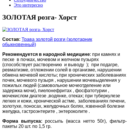
Это интересно
ЗОЛОТАЯ розга- Хорст
Состав:
Трава золотой розги (золотарник
обыкновенный)
Рекомендуется в народной медицине
: при камнях и
песке в почках, мочевом и желчном пузырях
(способствует растворению и выводу ); при подагре,
ревматизме, отложении солей в организме, нарушении
обмена мочевой кислоты; при хронических заболеваниях
почек, мочевого пузыря , нарушении мочевыделения у
пожилых людей (самовольное мочеотделение или
задержка мочи), пиелонефритах , фосфатотурии ,
мочекислом диатезе ,водянке, отеках; при туберкулезе
легких и кожи, хронической астме, заболеваниях печени,
золотухе, поносах, желудочных болях, язвенной болезни
желудка, гастроэнтерите , энтероколите .
Форма выпуска:
россыпь (масса нетто 50г), фильтр-
пакеты 20 шт. по 1,5 гр.