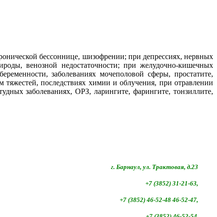
хронической бессоннице, шизофрении; при депрессиях, нервных
рироды, венозной недостаточности; при желудочно-кишечных
беременности, заболеваниях мочеполовой сферы, простатите,
м тяжес
тей, последствиях химии и облучения, при отравлении
удных заболеваниях, ОРЗ, ларингите, фарингите, тонзиллите,
г. Барнаул, ул. Трактовая, д.23
+7 (3852) 31-21-63,
+7 (3852)
46-52-48 46-52-47,
+7 (3852)
46-52-54