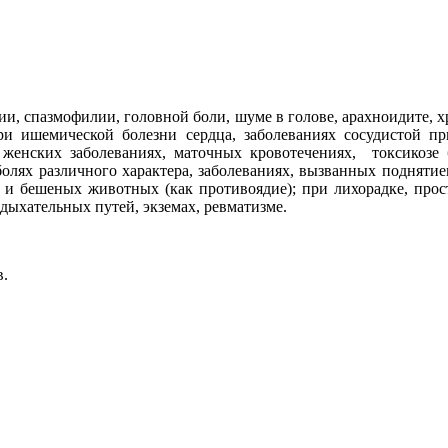
ии, спазмофилии, головной боли, шуме в голове, арахноидите, 
 при ишемической болезни сердца, заболеваниях сосудистой п
 женских заболеваниях, маточных кровотечениях, токсикозе 
олях различного характера, заболеваниях, вызванных поднятие
 и бешеных животных (как противоядие); при лихорадке, прост
ыхательных путей, экземах, ревматизме.
в.