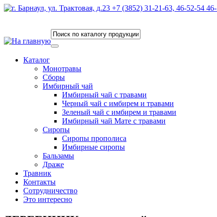
Каталог
Монотравы
Сборы
Имбирный чай
Имбирный чай с травами
Черный чай с имбирем и травами
Зеленый чай с имбирем и травами
Имбирный чай Мате с травами
Сиропы
Сиропы прополиса
Имбирные сиропы
Бальзамы
Драже
Травник
Контакты
Сотрудничество
Это интересно