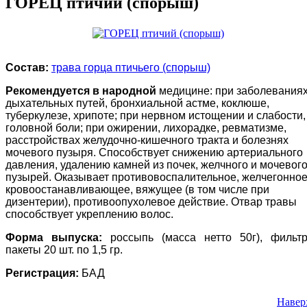
ГОРЕЦ птичий (спорыш)
Состав:
трава горца птичьего (спорыш)
Рекомендуется в народной
медицине: при заболевания
дыхательных путей, бронхиальной астме, коклюше,
туберкулезе, хрипоте; при нервном истощении и слабости,
головной боли; при ожирении, лихорадке, ревматизме,
расстройствах желудочно-кишечного тракта и болезнях
мочевого пузыря. Способствует снижению артериального
давления, удалению камней из почек, желчного и мочевог
пузырей. Оказывает противовоспалительное, желчегонное
кровоостанавливающее, вяжущее (в том числе при
дизентерии), противоопухолевое действие. Отвар травы
способствует укреплению волос.
Форма выпуска:
россыпь (масса нетто 50г), фильтр
пакеты 20 шт. по 1,5 гр.
Регистрация:
БАД
Навер