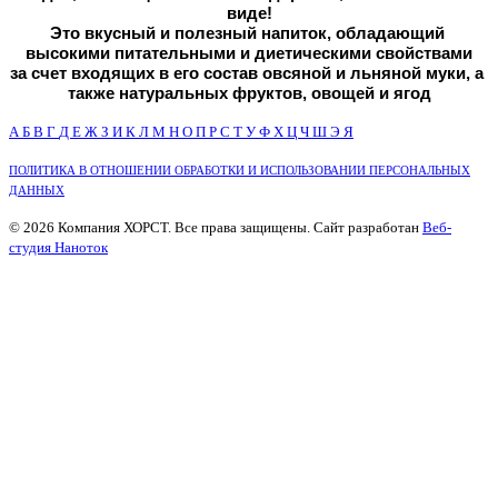
виде!
Это вкусный и полезный напиток, обладающий 
высокими питательными и диетическими свойствами
за счет входящих в его состав овсяной и льняной муки, а 
также натуральных фруктов, овощей и ягод
А
Б
В
Г
Д
Е
Ж
З
И
К
Л
М
Н
О
П
Р
С
Т
У
Ф
Х
Ц
Ч
Ш
Э
Я
ПОЛИТИКА В ОТНОШЕНИИ ОБРАБОТКИ И ИСПОЛЬЗОВАНИИ ПЕРСОНАЛЬНЫХ
ДАННЫХ
© 2026 Компания ХОРСТ. Все права защищены. Сайт разработан
Веб-
студия Наноток