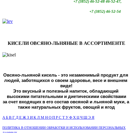
+7 (3852)
46-52-48 46-52-47,
+7 (3852)
46-52-54
КИСЕЛИ ОВСЯНО-ЛЬНЯНЫЕ В АССОРТИМЕНТЕ
Овсяно-льняной кисель - это незаменимый продукт для 
людей, 
заботящихся о своем здоровье, весе и внешнем 
виде!
Это вкусный и полезный напиток, обладающий 
высокими питательными и диетическими свойствами
за счет входящих в его состав овсяной и льняной муки, а 
также натуральных фруктов, овощей и ягод
А
Б
В
Г
Д
Е
Ж
З
И
К
Л
М
Н
О
П
Р
С
Т
У
Ф
Х
Ц
Ч
Ш
Э
Я
ПОЛИТИКА В ОТНОШЕНИИ ОБРАБОТКИ И ИСПОЛЬЗОВАНИИ ПЕРСОНАЛЬНЫХ