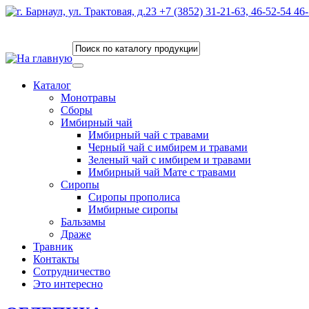
Каталог
Монотравы
Сборы
Имбирный чай
Имбирный чай с травами
Черный чай с имбирем и травами
Зеленый чай с имбирем и травами
Имбирный чай Мате с травами
Сиропы
Сиропы прополиса
Имбирные сиропы
Бальзамы
Драже
Травник
Контакты
Сотрудничество
Это интересно