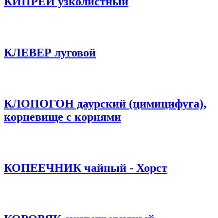
КИПРЕЙ узколистный
КЛЕВЕР луговой
КЛОПОГОН даурский (цимицифуга),
корневище с корнями
КОПЕЕЧНИК чайный - Хорст