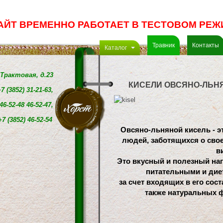
АЙТ ВРЕМЕННО РАБОТАЕТ В ТЕСТОВОМ РЕЖ
Травник
Контакты
Каталог
. Трактовая, д.23
КИСЕЛИ ОВСЯНО-ЛЬН
7 (3852) 31-21-63,
46-52-48 46-52-47,
+7 (3852)
46-52-54
Овсяно-льняной кисель - э
людей, 
заботящихся о свое
в
Это вкусный и полезный на
питательными и дие
за счет входящих в его сост
также натуральных ф