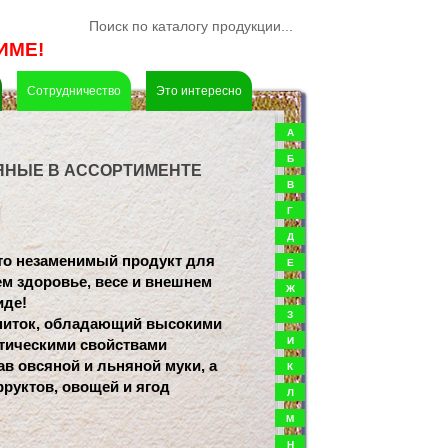
ИМЕ!
Сотрудничество
Это интересно
А
Б
ЯНЫЕ В АССОРТИМЕНТЕ
В
Г
Д
то незаменимый продукт для 
Е
м здоровье, весе и внешнем 
Ж
иде!
З
питок, обладающий высокими 
И
тическими свойствами
ав овсяной и льняной муки, а 
К
руктов, овощей и ягод
Л
М
Н