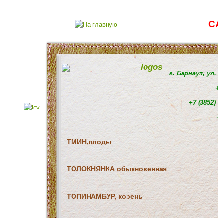
С
г. Барнаул, ул
+
+7 (3852)
ТМИН,плоды
ТОЛОКНЯНКА обыкновенная
ТОПИНАМБУР, корень