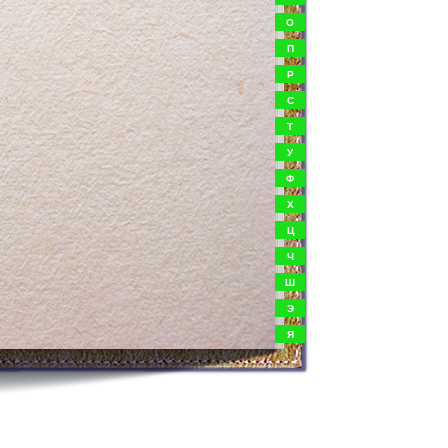
О
П
Р
С
Т
У
Ф
Х
Ц
Ч
Ш
Э
Я