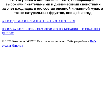
высокими питательными и диетическими свойствами
за счет входящих в его состав овсяной и льняной муки, а 
также натуральных фруктов, овощей и ягод
А
Б
В
Г
Д
Е
Ж
З
И
К
Л
М
Н
О
П
Р
С
Т
У
Ф
Х
Ц
Ч
Ш
Э
Я
ПОЛИТИКА В ОТНОШЕНИИ ОБРАБОТКИ И ИСПОЛЬЗОВАНИИ ПЕРСОНАЛЬНЫХ
ДАННЫХ
© 2026 Компания ХОРСТ. Все права защищены. Сайт разработан
Веб-
студия Наноток