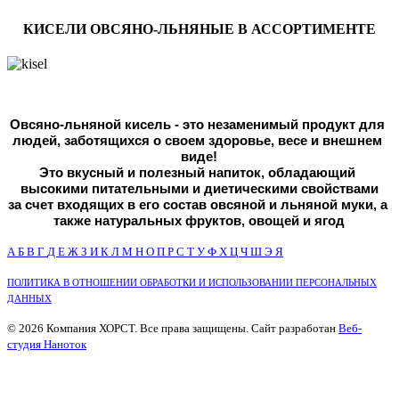
КИСЕЛИ ОВСЯНО-ЛЬНЯНЫЕ В АССОРТИМЕНТЕ
Овсяно-льняной кисель - это незаменимый продукт для 
людей, 
заботящихся о своем здоровье, весе и внешнем 
виде!
Это вкусный и полезный напиток, обладающий 
высокими питательными и диетическими свойствами
за счет входящих в его состав овсяной и льняной муки, а 
также натуральных фруктов, овощей и ягод
А
Б
В
Г
Д
Е
Ж
З
И
К
Л
М
Н
О
П
Р
С
Т
У
Ф
Х
Ц
Ч
Ш
Э
Я
ПОЛИТИКА В ОТНОШЕНИИ ОБРАБОТКИ И ИСПОЛЬЗОВАНИИ ПЕРСОНАЛЬНЫХ
ДАННЫХ
© 2026 Компания ХОРСТ. Все права защищены. Сайт разработан
Веб-
студия Наноток