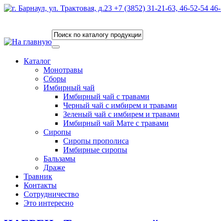
Каталог
Монотравы
Сборы
Имбирный чай
Имбирный чай с травами
Черный чай с имбирем и травами
Зеленый чай с имбирем и травами
Имбирный чай Мате с травами
Сиропы
Сиропы прополиса
Имбирные сиропы
Бальзамы
Драже
Травник
Контакты
Сотрудничество
Это интересно