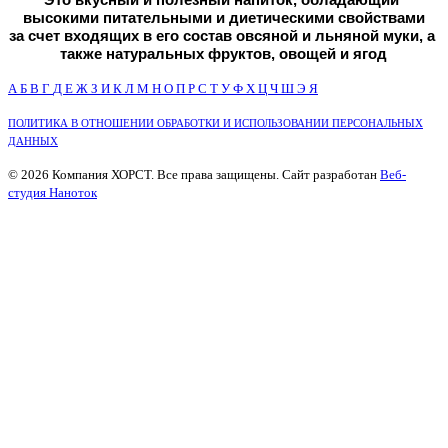
высокими питательными и диетическими свойствами
за счет входящих в его состав овсяной и льняной муки, а 
также натуральных фруктов, овощей и ягод
А
Б
В
Г
Д
Е
Ж
З
И
К
Л
М
Н
О
П
Р
С
Т
У
Ф
Х
Ц
Ч
Ш
Э
Я
ПОЛИТИКА В ОТНОШЕНИИ ОБРАБОТКИ И ИСПОЛЬЗОВАНИИ ПЕРСОНАЛЬНЫХ
ДАННЫХ
© 2026 Компания ХОРСТ. Все права защищены. Сайт разработан
Веб-
студия Наноток