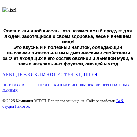
Овсяно-льняной кисель - это незаменимый продукт для 
людей, 
заботящихся о своем здоровье, весе и внешнем 
виде!
Это вкусный и полезный напиток, обладающий 
высокими питательными и диетическими свойствами
за счет входящих в его состав овсяной и льняной муки, а 
также натуральных фруктов, овощей и ягод
А
Б
В
Г
Д
Е
Ж
З
И
К
Л
М
Н
О
П
Р
С
Т
У
Ф
Х
Ц
Ч
Ш
Э
Я
ПОЛИТИКА В ОТНОШЕНИИ ОБРАБОТКИ И ИСПОЛЬЗОВАНИИ ПЕРСОНАЛЬНЫХ
ДАННЫХ
© 2026 Компания ХОРСТ. Все права защищены. Сайт разработан
Веб-
студия Наноток