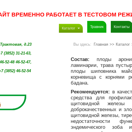
АЙТ ВРЕМЕННО РАБОТАЕТ В ТЕСТОВОМ РЕЖ
Травник
Контакты
Каталог
. Трактовая, д.23
Вы здесь:
Главная
>>
Каталог
7 (3852) 31-21-63,
Состав:
плоды аронии
46-52-48 46-52-47,
ламинарии, трава пустыр
плоды шиповника майс
+7 (3852)
46-52-54
корневища с корнями р
бадана.
Рекомендуется:
в качест
средства для профилак
щитовидной железы (
й
доброкачественных и зло
щитовидной железы, тире
недостаточности фу
эндемического зоба и