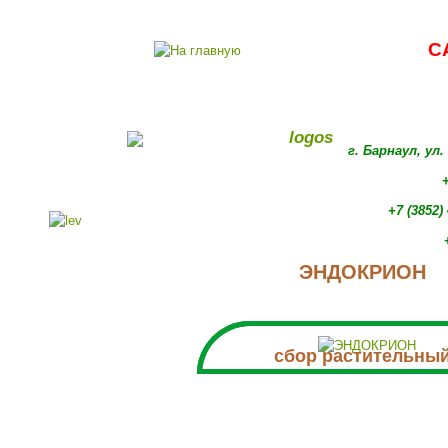
С
г. Барнаул, ул
+
+7 (3852)
ЭНДОКРИОН
сбор растительны