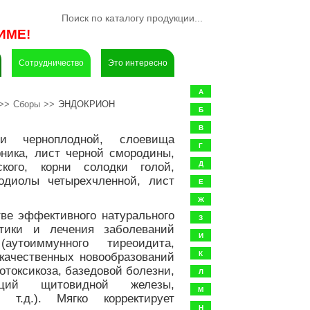
ИМЕ!
Сотрудничество
Это интересно
А
>>
Сборы
>>
ЭНДОКРИОН
Б
В
 черноплодной, слоевища
Г
ника, лист черной смородины,
кого, корни солодки голой,
Д
одиолы четырехчленной, лист
Е
Ж
ве эффективного натурального
З
тики и лечения заболеваний
И
аутоиммунного тиреоидита,
качественных новообразований
К
отоксикоза, базедовой болезни,
Л
нкций щитовидной железы,
М
 т.д.). Мягко корректирует
Н