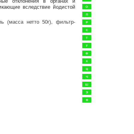
ные отклонения в органах и
никающие вследствие йодистой
О
П
ь (масса нетто 50г), фильтр-
Р
С
Т
У
Ф
Х
Ц
Ч
Ш
Э
Я