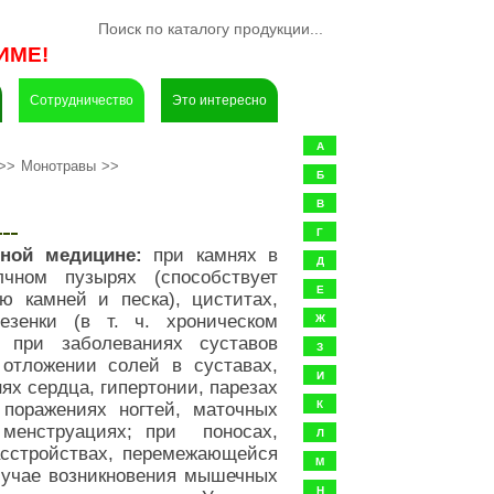
ИМЕ!
Сотрудничество
Это интересно
А
>>
Монотравы
>>
Б
В
Г
ной медицине:
при камнях в
Д
чном пузырях (способствует
Е
 камней и песка), циститах,
езенки (в т. ч. хроническом
Ж
); при заболеваниях суставов
З
 отложении солей в суставах,
И
нях сердца, гипертонии, парезах
 поражениях ногтей, маточных
К
 менструациях; при поносах,
Л
асстройствах, перемежающейся
М
лучае возникновения мышечных
Н