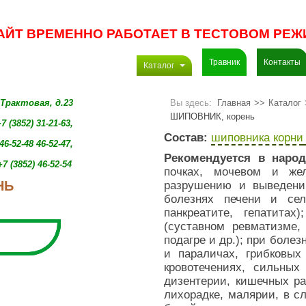
АЙТ ВРЕМЕННО РАБОТАЕТ В ТЕСТОВОМ РЕЖ
Травник
Контакты
Каталог
. Трактовая, д.23
Вы здесь:
Главная
>>
Каталог
ШИПОВНИК, корень
7 (3852) 31-21-63,
Состав:
шиповника корни
46-52-48 46-52-47,
Рекомендуется в народ
+7 (3852)
46-52-54
почках, мочевом и жел
НЬ
разрушению и выведению
болезнях печени и сел
панкреатите, гепатитах
(суставном ревматизме,
подагре и др.); при болез
и параличах, грибковых
кровотечениях, сильных
дизентерии, кишечных р
лихорадке, малярии, в с