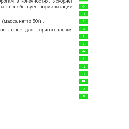
орогам в конечностях. Ускоряет
 и способствуе
т нормализации
О
П
(масса нетто 50г) .
Р
ое сырье для приготовления
С
Т
У
Ф
Х
Ц
Ч
Ш
Э
Я