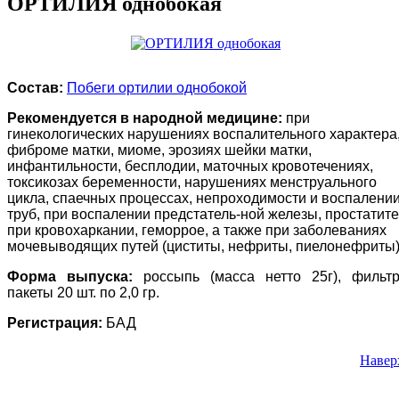
ОРТИЛИЯ однобокая
Состав:
Побеги ортилии однобокой
Рекомендуется в народной медицине:
при
гинекологических нарушениях воспалительного характера
фиброме матки, миоме, эрозиях шейки матки,
инфантильности, бесплодии, маточных кровотечениях,
токсикозах беременности, нарушениях менструального
цикла, спаечных процессах, непроходимости и воспалени
труб, при воспалении предстатель-ной железы, простатите
при кровохаркании, геморрое, а также при заболеваниях
мочевыводящих путей (циститы, нефриты, пиелонефриты)
Форма выпуска:
россыпь (масса нетто 25г), фильтр
пакеты 20 шт. по 2,0 гр.
Регистрация:
БАД
Навер