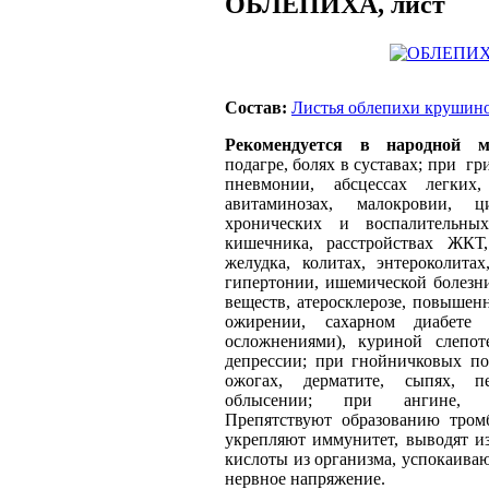
ОБЛЕПИХА, лист
Состав:
Листья облепихи крушин
Рекомендуется в народной 
подагре, болях в суставах; при гр
пневмонии, абсцессах легких
авитаминозах, малокровии,
хронических и воспалительны
кишечника, расстройствах ЖКТ,
желудка, колитах, энтероколита
гипертонии, ишемической болезн
веществ, атеросклерозе, повышен
ожирении, сахарном диабете
осложнениями), куриной слепоте
депрессии; при гнойничковых п
ожогах, дерматите, сыпях, п
облысении; при ангине, пе
Препятствуют образованию тром
укрепляют иммунитет, выводят и
кислоты из организма, успокаива
нервное напряжение.