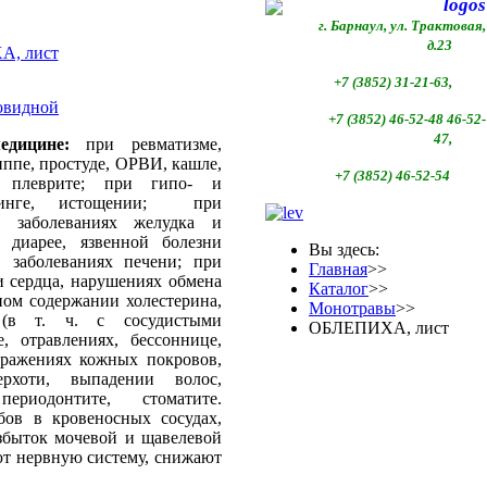
г. Барнаул, ул. Трактовая,
д.23
+7 (3852) 31-21-63,
овидной
+7 (3852)
46-52-48 46-52-
47,
медицине:
при ревматизме,
иппе, простуде, ОРВИ, кашле,
+7 (3852)
46-52-54
, плеврите; при гипо- и
 цинге, истощении; при
х заболеваниях желудка и
 диарее, язвенной болезни
Вы здесь:
х, заболеваниях печени; при
Главная
>>
и сердца, нарушениях обмена
Каталог
>>
ном содержании холестерина,
Монотравы
>>
 (в т. ч. с сосудистыми
ОБЛЕПИХА, лист
, отравлениях, бессоннице,
оражениях кожных покровов,
ерхоти, выпадении волос,
риодонтите, стоматите.
бов в кровеносных сосудах,
збыток мочевой и щавелевой
ют нервную систему, снижают