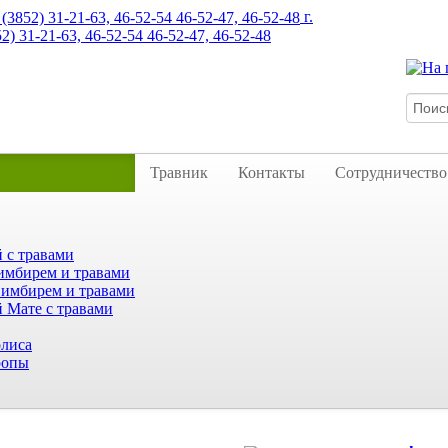
г.
52) 31-21-63, 46-52-54 46-52-47, 46-52-48
Травник
Контакты
Сотрудничество
 с травами
имбирем и травами
 имбирем и травами
 Мате с травами
лиса
ропы