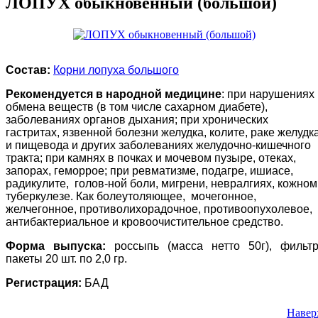
ЛОПУХ обыкновенный (большой)
Состав:
Корни лопуха большого
Рекомендуется в народной медицине
: при нарушениях
обмена веществ (в том числе сахарном диабете),
заболеваниях органов дыхания; при хронических
гастритах, язвенной болезни желудка, колите, раке желудк
и пищевода и других заболеваниях желудочно-кишечного
тракта; при камнях в почках и мочевом пузыре, отеках,
запорах, геморрое; при ревматизме, подагре, ишиасе,
радикулите, голов-ной боли, мигрени, невралгиях, кожном
туберкулезе. Как болеутоляющее,
мочегонное,
желчегонное, противолихорадочное, противоопухолевое,
антибактериальное и кровоочистительное средство.
Форма выпуска:
россыпь (масса нетто 50г), фильтр
пакеты 20 шт. по 2,0 гр.
Регистрация:
БАД
Навер