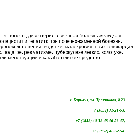
.ч. поносы, дизентерия, язвенная болезнь желудка и
холецистит и гепатит); при почечно-каменной болезни,
нервном истощении, водянке, малокровии; при стенокардии,
, подагре, ревматизме, туберкулезе легких, золотухе,
нии менструации и как абортивное средство;
г. Барнаул, ул. Трактовая, д.23
+7 (3852) 31-21-63,
+7 (3852)
46-52-48 46-52-47,
+7 (3852)
46-52-54