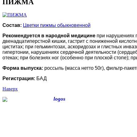
ПИЖМА
Состав:
Цветки пижмы обыкновенной
Рекомендуется в народной медицине
при нарушениях п
двенадцатиперстной кишки, гастрит с пониженной кислотнос
циститах; при гельминтозах, аскоридозах и глистных инва
гипертонии, нарушениях сердечной деятельности (сердцеби
отеках; при болезнях ног (особенно при плоской стопе); 
Форма выпуска:
россыпь (масса нетто 50г), фильтр-пакеты
Регистрация:
БАД
Наверх