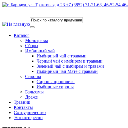
Каталог
Монотравы
Сборы
Имбирный чай
Имбирный чай с травами
Черный чай с имбирем и травами
Зеленый чай с имбирем и травами
Имбирный чай Мате с травами
Сиропы
Сиропы прополиса
Имбирные сиропы
Бальзамы
Драже
Травник
Контакты
Сотрудничество
Это интересно