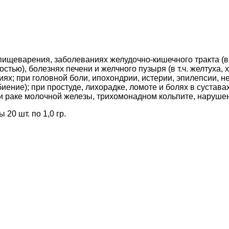
ищеварения, заболеваниях желудочно-кишечного тракта (в т
тью), болезнях печени и желчного пузыря (в т.ч. желтуха, 
зиях; при головной боли, ипохондрии, истерии, эпилепсии, 
ение); при простуде, лихорадке, ломоте и болях в суставах
при раке молочной железы, трихомонадном кольпите, наруше
 20 шт. по 1,0 гр.