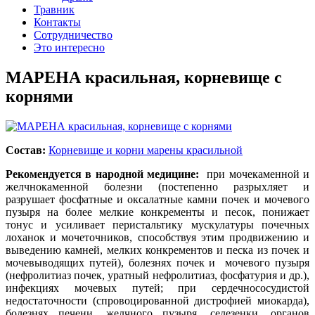
Травник
Контакты
Сотрудничество
Это интересно
МАРЕНА красильная, корневище с
корнями
Состав:
Корневище и корни марены красильной
Рекомендуется в народной медицине:
при мочекаменной и
желчнокаменной болезни (постепенно разрыхляет и
разрушает фосфатные и оксалатные камни почек и мочевого
пузыря на более мелкие конкременты и песок, понижает
тонус и усиливает перистальтику мускулатуры почечных
лоханок и мочеточников, способствуя этим продвижению и
выведению камней, мелких конкрементов и песка из почек и
мочевыводящих путей), болезнях почек и мочевого пузыря
(нефролитиаз почек, уратный нефролитиаз, фосфатурия и др.),
инфекциях мочевых путей; при сердечнососудистой
недостаточности (спровоцированной дистрофией миокарда),
болезнях печени, желчного пузыря, селезенки, органов