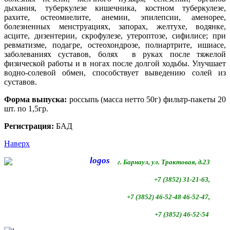
дыхания, туберкулезе кишечника, костном туберкулезе,
рахите, остеомиелите, анемии, эпилепсии, аменорее,
болезненных менструациях, запорах, желтухе, водянке,
асците, дизентерии, скрофулезе, утероптозе, сифилисе; при
ревматизме, подагре, остеохондрозе, полиартрите, ишиасе,
заболеваниях суставов, болях в руках после тяжелой
физической работы и в ногах после долгой ходьбы. Улучшает
водно-солевой обмен, способствует выведению солей из
суставов.
Форма выпуска:
россыпь (масса нетто 50г) фильтр-пакеты 20
шт. по 1,5гр.
Регистрация:
БАД
Наверх
г. Барнаул, ул. Трактовая, д.23
+7 (3852) 31-21-63,
+7 (3852)
46-52-48 46-52-47,
+7 (3852)
46-52-54