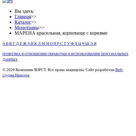
Вы здесь:
Главная
>>
Каталог
>>
Монотравы
>>
МАРЕНА красильная, корневище с корнями
А
Б
В
Г
Д
Е
Ж
З
И
К
Л
М
Н
О
П
Р
С
Т
У
Ф
Х
Ц
Ч
Ш
Э
Я
ПОЛИТИКА В ОТНОШЕНИИ ОБРАБОТКИ И ИСПОЛЬЗОВАНИИ ПЕРСОНАЛЬНЫХ
ДАННЫХ
© 2026 Компания ХОРСТ. Все права защищены. Сайт разработан
Веб-
студия Наноток