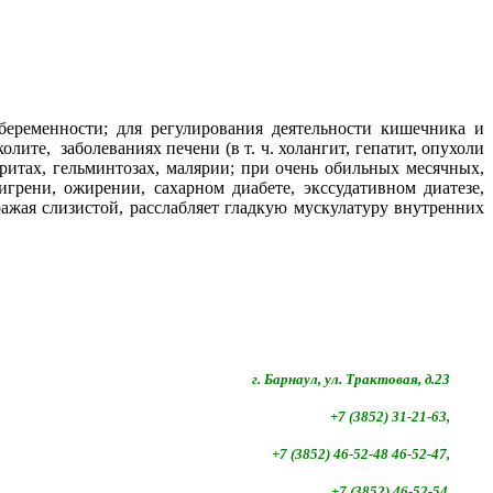
беременности; для регулирования деятельности кишечника и
лите, заболеваниях печени (в т. ч. холангит, гепатит, опухоли
тритах, гельминтозах, малярии; при очень обильных месячных,
игрени, ожирении, сахарном диабете, экссудативном диатезе,
ажая слизистой, расслабляет гладкую мускулатуру внутренних
г. Барнаул, ул. Трактовая, д.23
+7 (3852) 31-21-63,
+7 (3852)
46-52-48 46-52-47,
+7 (3852)
46-52-54