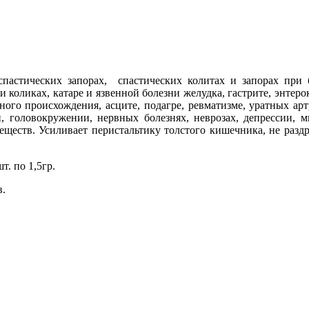
спастических запорах, спастических колитах и запорах при 
коликах, катаре и язвенной болезни желудка, гастрите, энтероко
чного происхождения, асците, подагре, ревматизме, уратных ар
и, головокружении, нервных болезнях, неврозах, депрессии, м
еществ. Усиливает перистальтику толстого кишечника, не раздр
т. по 1,5гр.
ков.