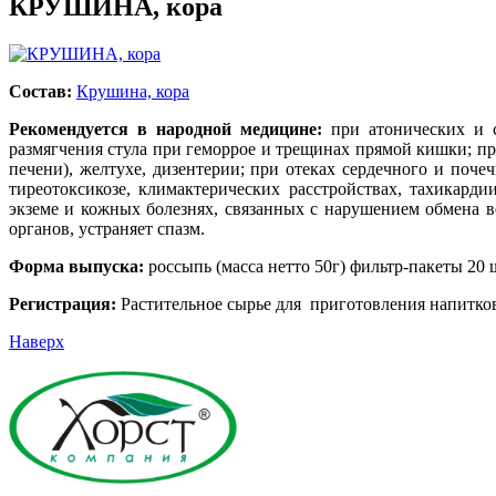
КРУШИНА, кора
Состав:
Крушина, кора
Рекомендуется в народной медицине:
при атонических и 
размягчения стула при геморрое и трещинах прямой кишки; при 
печени), желтухе, дизентерии; при отеках сердечного и поче
тиреотоксикозе, климактерических расстройствах, тахикарди
экземе и кожных болезнях, связанных с нарушением обмена в
органов, устраняет спазм.
Форма выпуска:
россыпь (масса нетто 50г) фильтр-пакеты 20 ш
Регистрация:
Растительное сырье для приготовления напит
Наверх