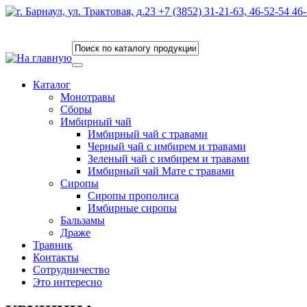
Каталог
Монотравы
Сборы
Имбирный чай
Имбирный чай с травами
Черный чай с имбирем и травами
Зеленый чай с имбирем и травами
Имбирный чай Мате с травами
Сиропы
Сиропы прополиса
Имбирные сиропы
Бальзамы
Драже
Травник
Контакты
Сотрудничество
Это интересно