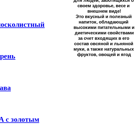
для людей, 
заботящихся о 
своем здоровье, весе и 
внешнем виде!
Это вкусный и полезный 
напиток, обладающий 
сколистный
высокими питательными и 
диетическими свойствами
за счет входящих в его 
состав овсяной и льняной 
муки, а также натуральных 
фруктов, овощей и ягод
рень
ава
с золотым