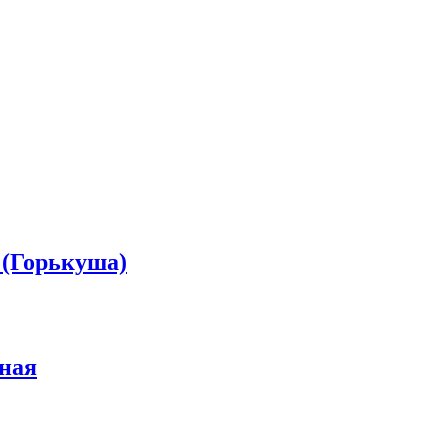
(Горькуша)
ная