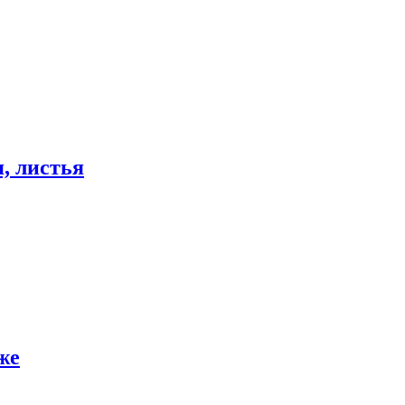
 листья
же