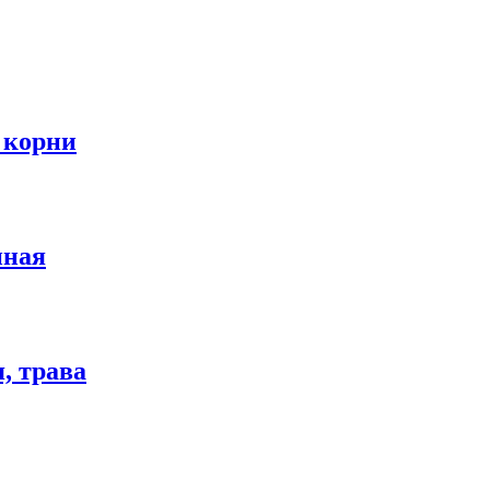
 корни
ная
 трава