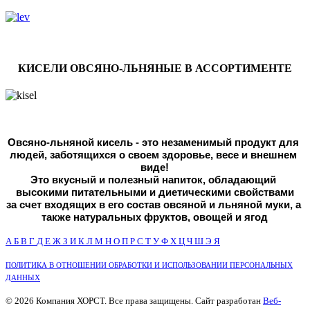
КИСЕЛИ ОВСЯНО-ЛЬНЯНЫЕ В АССОРТИМЕНТЕ
Овсяно-льняной кисель - это незаменимый продукт для 
людей, 
заботящихся о своем здоровье, весе и внешнем 
виде!
Это вкусный и полезный напиток, обладающий 
высокими питательными и диетическими свойствами
за счет входящих в его состав овсяной и льняной муки, а 
также натуральных фруктов, овощей и ягод
А
Б
В
Г
Д
Е
Ж
З
И
К
Л
М
Н
О
П
Р
С
Т
У
Ф
Х
Ц
Ч
Ш
Э
Я
ПОЛИТИКА В ОТНОШЕНИИ ОБРАБОТКИ И ИСПОЛЬЗОВАНИИ ПЕРСОНАЛЬНЫХ
ДАННЫХ
© 2026 Компания ХОРСТ. Все права защищены. Сайт разработан
Веб-