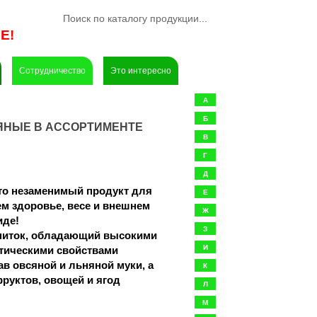
Е!
Сотрудничество
Это интересно
А
Б
ЯНЫЕ В АССОРТИМЕНТЕ
В
Г
Д
то незаменимый продукт для 
Е
м здоровье, весе и внешнем 
Ж
иде!
З
питок, обладающий высокими 
И
тическими свойствами
ав овсяной и льняной муки, а 
К
руктов, овощей и ягод
Л
М