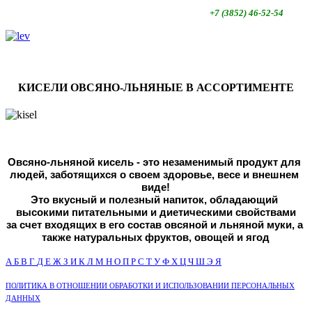
+7 (3852)
46-52-54
КИСЕЛИ ОВСЯНО-ЛЬНЯНЫЕ В АССОРТИМЕНТЕ
Овсяно-льняной кисель - это незаменимый продукт для 
людей, 
заботящихся о своем здоровье, весе и внешнем 
виде!
Это вкусный и полезный напиток, обладающий 
высокими питательными и диетическими свойствами
за счет входящих в его состав овсяной и льняной муки, а 
также натуральных фруктов, овощей и ягод
А
Б
В
Г
Д
Е
Ж
З
И
К
Л
М
Н
О
П
Р
С
Т
У
Ф
Х
Ц
Ч
Ш
Э
Я
ПОЛИТИКА В ОТНОШЕНИИ ОБРАБОТКИ И ИСПОЛЬЗОВАНИИ ПЕРСОНАЛЬНЫХ
ДАННЫХ